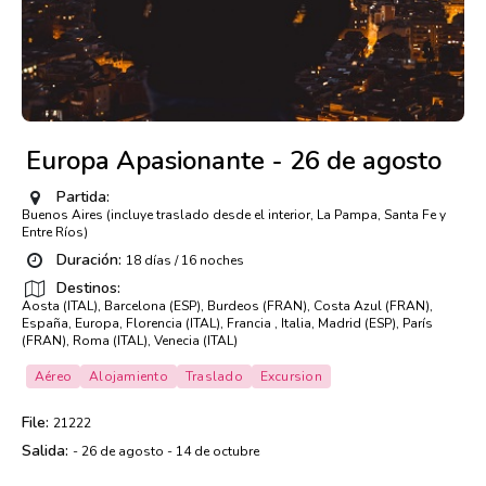
Europa Apasionante - 26 de agosto
Partida:
Buenos Aires (incluye traslado desde el interior, La Pampa, Santa Fe y
Entre Ríos)
Duración:
18 días / 16 noches
Destinos:
Aosta (ITAL), Barcelona (ESP), Burdeos (FRAN), Costa Azul (FRAN),
España, Europa, Florencia (ITAL), Francia , Italia, Madrid (ESP), París
(FRAN), Roma (ITAL), Venecia (ITAL)
Aéreo
Alojamiento
Traslado
Excursion
File:
21222
Salida:
- 26 de agosto - 14 de octubre