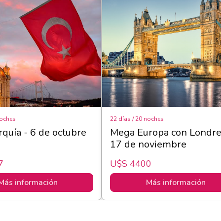
noches
22 días / 20 noches
rquía - 6 de octubre
Mega Europa con Londre
17 de noviembre
7
U$s 4400
Más información
Más información