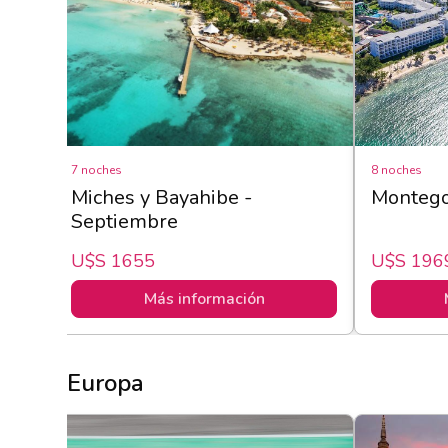
7 noches
8 noches
 en
Miches y Bayahibe -
Montego 
Septiembre
U$s 1655
U$s 196
Más información
Europa