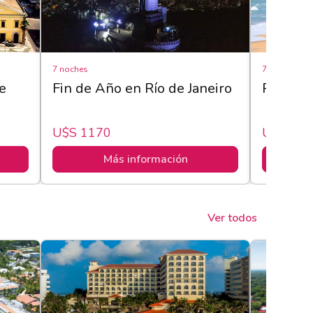
7 noches
7 noches
e
Fin de Año en Río de Janeiro
Pipa - 
U$s 1170
U$s 119
Más información
Ver todos