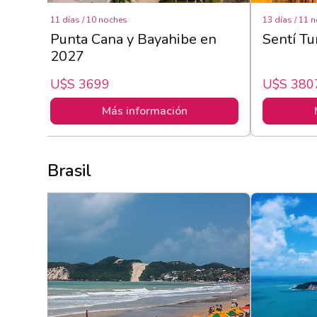
11 días / 10 noches
13 días / 11 
con
Punta Cana y Bayahibe en
Sentí Tu
2027
U$s 3699
U$s 380
Más información
Brasil