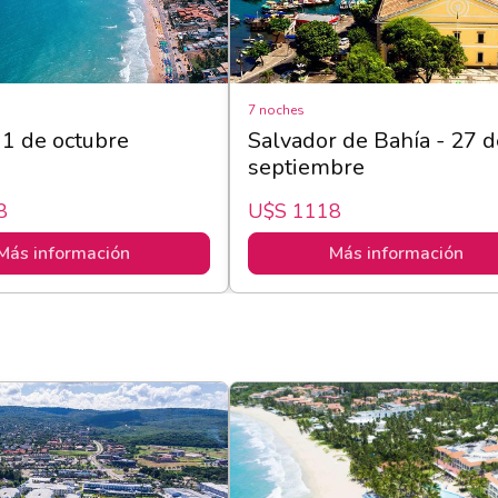
7 noches
11 de octubre
Salvador de Bahía - 27 d
septiembre
8
U$s 1118
Más información
Más información