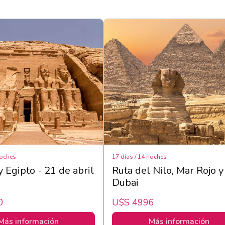
noches
17 días / 14 noches
y Egipto - 21 de abril
Ruta del Nilo, Mar Rojo y
Dubai
0
U$s 4996
Más información
Más información