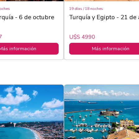
noches
19 días / 18 noches
rquía - 6 de octubre
Turquía y Egipto - 21 de 
7
U$s 4990
Más información
Más información