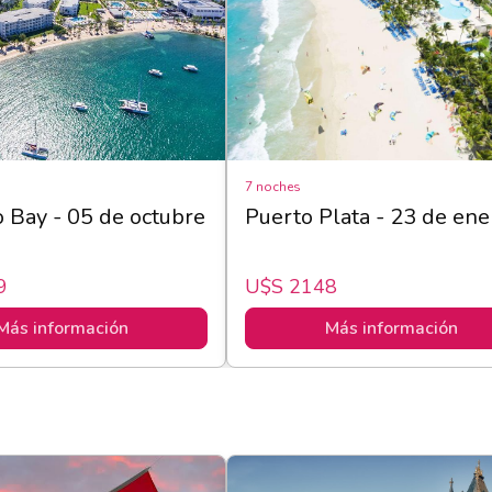
7 noches
Bay - 05 de octubre
Puerto Plata - 23 de ene
9
U$s 2148
Más información
Más información