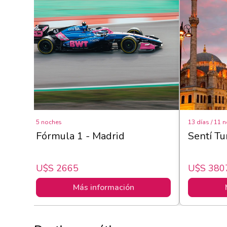
5 noches
13 días / 11 
Fórmula 1 - Madrid
Sentí Tu
U$s 2665
U$s 380
Más información