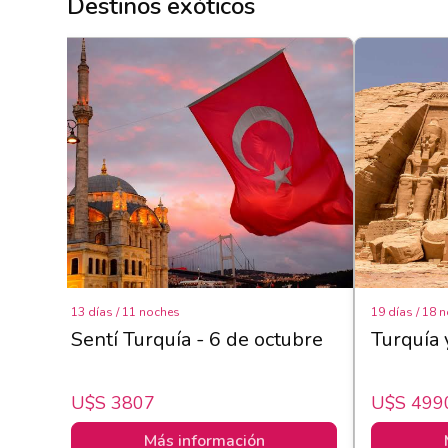
Destinos exóticos
13 días / 11 noches
19 días / 18 
Sentí Turquía - 6 de octubre
Turquía 
U$s 3807
U$s 499
Más información