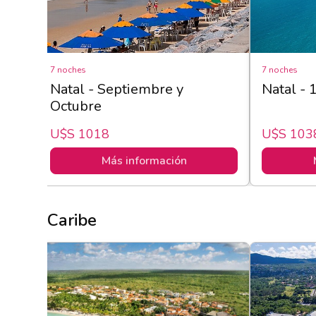
7 noches
7 noches
Natal - Septiembre y
Natal - 
Octubre
U$s 1018
U$s 103
Más información
Caribe