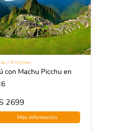
ías / 8 noches
ú con Machu Picchu en
26
s 2699
Más información