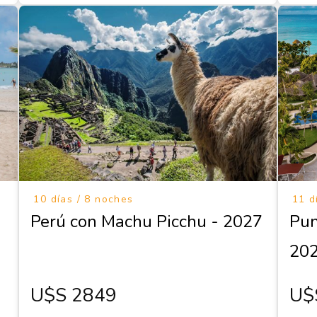
10 días / 8 noches
11 d
Perú con Machu Picchu - 2027
Pun
20
U$s 2849
U$