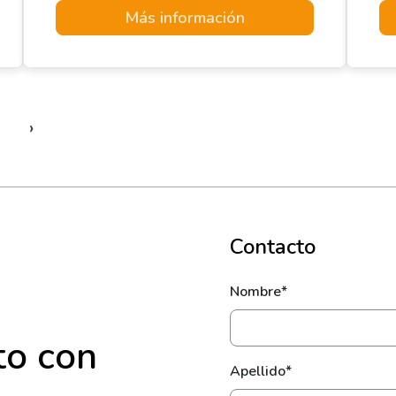
Más información
›
Contacto
Nombre*
to con
Apellido*