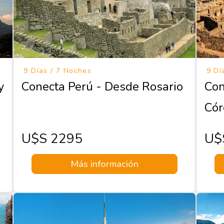
9 Días / 7 Noches
9 Dí
y
Conecta Perú - Desde Rosario
Con
Cór
U$s 2295
U$
Más información