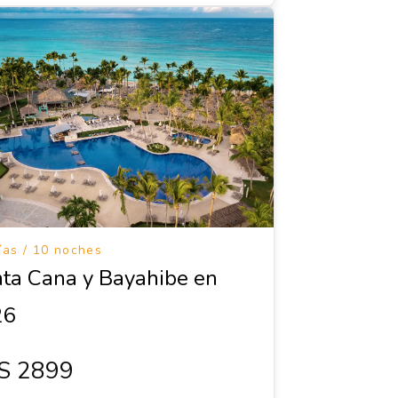
ías / 10 noches
ta Cana y Bayahibe en
26
s 2899