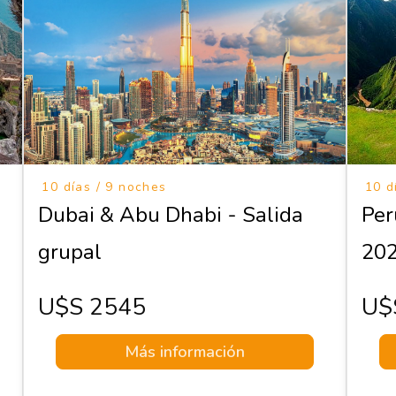
10 días / 9 noches
10 d
Dubai & Abu Dhabi - Salida
Per
grupal
20
U$s 2545
U$
Más información