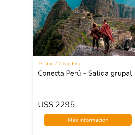
9 Días / 7 Noches
Conecta Perú - Salida grupal
U$s 2295
Más información