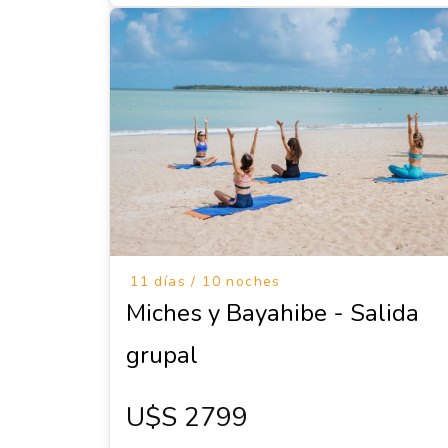
11 días / 10 noches
Miches y Bayahibe - Salida
grupal
U$s 2799