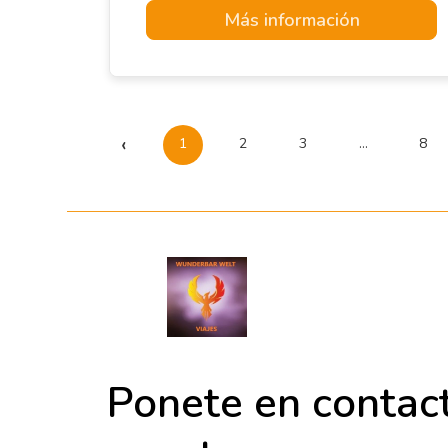
Más información
‹
1
2
3
…
8
Ponete en contac