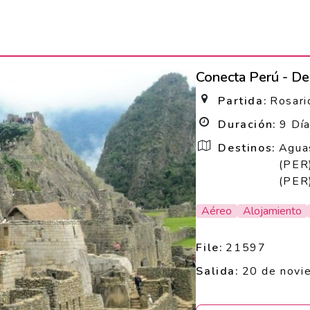
Conecta Perú - D
Partida:
Rosari
Duración:
9 Dí
Destinos:
Aguas
(PER
(PER)
Aéreo
Alojamiento
File:
21597
Salida:
20 de novi