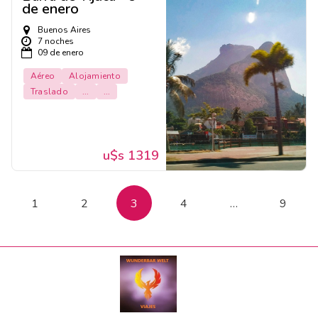
de enero
Buenos Aires
7 noches
09 de enero
Aéreo
Alojamiento
Traslado
...
...
u$s 1319
1
2
3
4
…
9