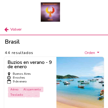
Volver
Brasil
44 resultados
Orden
Buzios en verano - 9
de enero
Buenos Aires
8 noches
9 de enero
Aéreo
Alojamiento
Traslado
...
...