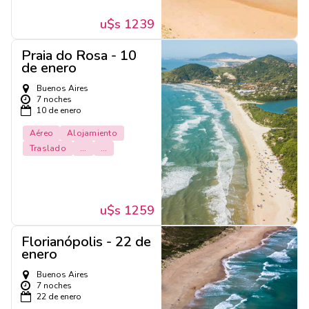
u$s 1239
Praia do Rosa - 10
de enero
Buenos Aires
7 noches
10 de enero
Aéreo
Alojamiento
Traslado
...
...
u$s 1259
Florianópolis - 22 de
enero
Buenos Aires
7 noches
22 de enero